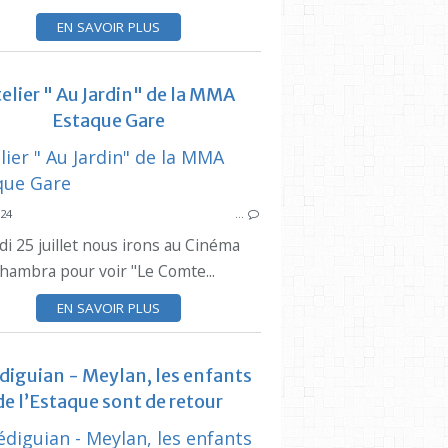
GUINGUETTE
EN SAVOIR PLUS
CONCERT
CINEMA
elier " Au Jardin" de la MMA
Estaque Gare
SYNDICAT DES
MMA ES
024
…
SYNDICAT DES INITIATIVES
di 25 juillet nous irons au Cinéma
CINEMA
lhambra pour voir "Le Comte...
HUMOUR
MAIRIE 15 16
EN SAVOIR PLUS
diguian - Meylan, les enfants
de l’Estaque sont de retour
ESTAQUE
SYNDICAT DES