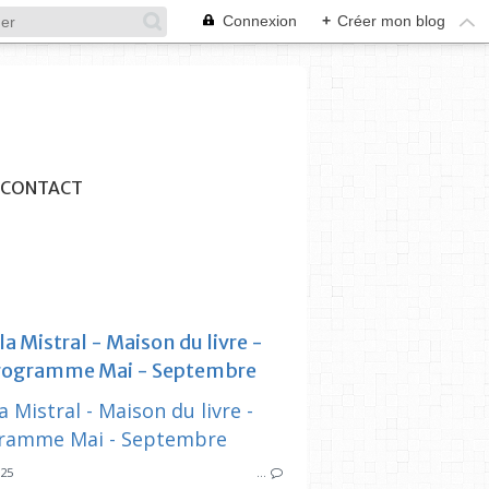
Connexion
+
Créer mon blog
CONTACT
lla Mistral - Maison du livre -
rogramme Mai - Septembre
SYNDICAT DES INITIATIVES
SYNDICAT DES
ESPACE MISTRAL
V
025
…
ÉTÉ MARSEILLLAIS
MAI