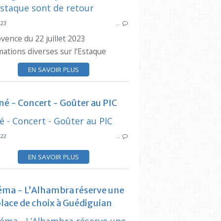
CINEMA
023
…
SYNDICAT DES INITIATIVES
vence du 22 juillet 2023
PRESSE LOCALE
mations diverses sur l'Estaque
LA PROVENCE
CINEM
DENIS BAR
ROBERT
EN SAVOIR PLUS
BAR ALBERT
MARIUS 
V
né - Concert - Goûter au PIC
SYNDICAT DES INITIATIVES
022
…
ESTAQUE
CINEMA
ES
EN SAVOIR PLUS
CINÉMA L'ALHAMBRA
VILLA MISTRAL
éma - L’Alhambra réserve une
lace de choix à Guédiguian