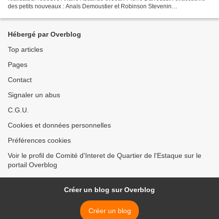
des petits nouveaux : Anaïs Demoustier et Robinson Stevenin
https://www.franceinter.fr/cinema/exclu-decouvrez-la-bande-annonce-de-la-
villa-de-robert-guediguian Dans...
Hébergé par Overblog
Top articles
Pages
Contact
Signaler un abus
C.G.U.
Cookies et données personnelles
Préférences cookies
Voir le profil de Comité d'Interet de Quartier de l'Estaque sur le
portail Overblog
Créer un blog sur Overblog
Créer un blog