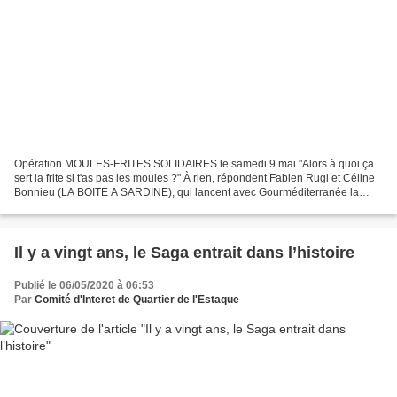
Opération MOULES-FRITES SOLIDAIRES le samedi 9 mai "Alors à quoi ça
sert la frite si t'as pas les moules ?" À rien, répondent Fabien Rugi et Céline
Bonnieu (LA BOITE A SARDINE), qui lancent avec Gourméditerranée la
première moules-frites party confinée...
Il y a vingt ans, le Saga entrait dans l’histoire
Publié le 06/05/2020 à 06:53
Par
Comité d'Interet de Quartier de l'Estaque