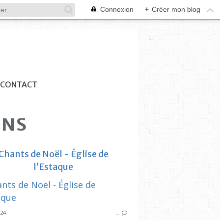
Connexion
+
Créer mon blog
CONTACT
ENS
Chants de Noël - Église de
l’Estaque
SYNDICAT DES INITIATIVES
SYNDICAT DES
SAINT PIERRE ES LIENS
024
…
ESTAQUE
SAINT PI