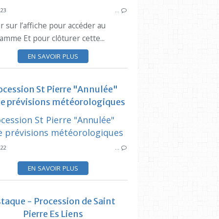
023
…
AÏOLI
r sur l’affiche pour accéder au
FINE LANCE ESTAQUÉENNE
SAINT PI
amme Et pour clôturer cette...
PAROISSE
FINE LANCE ESTAQUEENNE
COMITÉ DES FÊTES 
EN SAVOIR PLUS
L’ESCOLO DE LA NERTO
L’ESCOLO DE LA MAR
ocession St Pierre "Annulée"
e prévisions météorologiques
SYNDICAT DES INITIATIVES
SYNDICAT DES
ESTAQUE
COMITÉ DES FÊTES 
022
…
SAINT PIERRE ES LIENS
PRESSE LOCALE
SAINT PI
EN SAVOIR PLUS
LA PROVENCE
taque - Procession de Saint
Pierre Es Liens