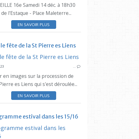
ILLE 16e Samedi 14 déc. à 18h30
TRADITION
CONSEIL DE
 de l'Estaque - Place Maleterre...
FINE LANCE ESTAQUÉENNE
EN SAVOIR PLUS
le fête de la St Pierre es Liens
PROCESSION
SYNDICAT DES INITIATIVES
SYNDICAT DES
023
…
ESTAQUE
ESTA
r en images sur la procession de
SAINT PIERRE ES LIENS
SAINT PI
Pierre es Liens qui s'est déroulée...
PLAC
EN SAVOIR PLUS
FINE LANCE 
gramme estival dans les 15/16
BA
SYNDICAT DES INITIATIVES
PROCESSION
SYNDICAT DES
SAINT PIERRE ES LIENS