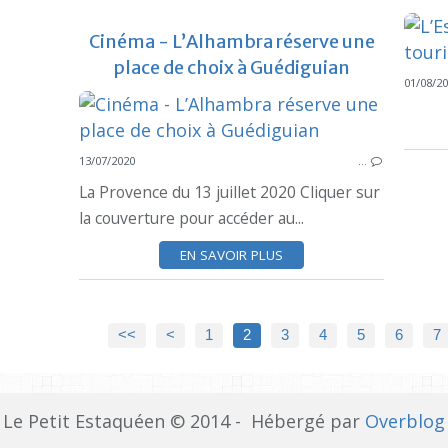
Cinéma - L’Alhambra réserve une
place de choix à Guédiguian
01/08/2
13/07/2020
…
La Provence du 13 juillet 2020 Cliquer sur
la couverture pour accéder au...
EN SAVOIR PLUS
<<
<
1
2
3
4
5
6
7
Le Petit Estaquéen © 2014 - Hébergé par
Overblog