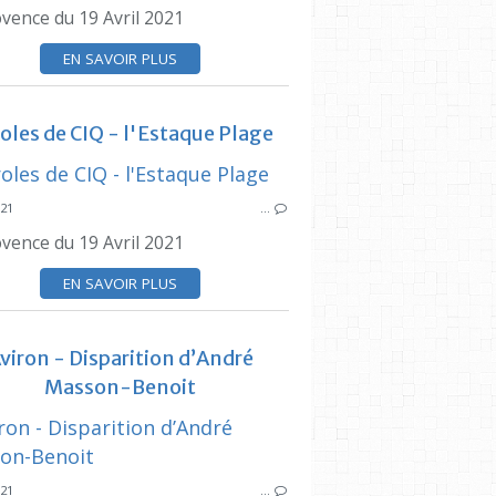
ovence du 19 Avril 2021
SNCF
LIGNE
EN SAVOIR PLUS
CÔTE BLEUE
PRESSE LOCALE ESTAQUE
oles de CIQ - l'Estaque Plage
LA PROVENCE
021
…
PRESSE LOC
ovence du 19 Avril 2021
CIQ
PRESSE LOCALE ESTAQUE
EN SAVOIR PLUS
BASSIN DE SÉON
PLAGES DE CORBIÈRES
viron - Disparition d’André
MARSACTU
Masson-Benoit
PRESSE LOC
021
…