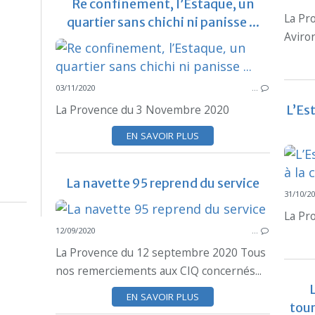
Re confinement, l’Estaque, un
La Pr
quartier sans chichi ni panisse ...
Aviron
03/11/2020
…
La Provence du 3 Novembre 2020
L’Es
EN SAVOIR PLUS
La navette 95 reprend du service
31/10/2
La Pr
12/09/2020
…
La Provence du 12 septembre 2020 Tous
nos remerciements aux CIQ concernés...
EN SAVOIR PLUS
tou