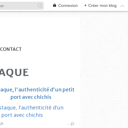
Connexion
+
Créer mon blog
CONTACT
TAQUE
aque, l'authenticité d'un petit
port avec chichis
ESTAQUE
TRANSPORT
PRESSE LOC
021
…
TER