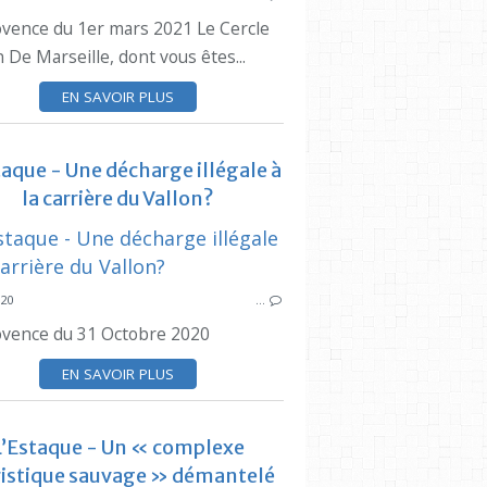
ovence du 1er mars 2021 Le Cercle
 De Marseille, dont vous êtes...
LA PROVENCE
ANDRE MA
EN SAVOIR PLUS
PRESSE LOCALE ESTAQUE
ESTAQUE
taque - Une décharge illégale à
la carrière du Vallon?
PRESSE LOC
020
…
ovence du 31 Octobre 2020
CIQ
RTM
EN SAVOIR PLUS
NAVETTE 95
ESTAQUE
L’Estaque - Un « complexe
CIQ
ristique sauvage » démantelé
PRESSE LOCALE ESTAQUE