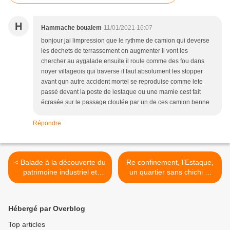
H
Hammache boualem
11/01/2021 16:07
bonjour jai limpression que le rythme de camion qui deverse
les dechets de terrassement on augmenter il vont les
chercher au aygalade ensuite il roule comme des fou dans
noyer villageois qui traverse il faut absolument les stopper
avant qun autre accident mortel se reproduise comme lete
passé devant la poste de lestaque ou une mamie cest fait
écrasée sur le passage cloutée par un de ces camion benne
Répondre
< Balade à la découverte du
Re confinement, l’Estaque,
patrimoine industriel et
un quartier sans chichi ni
culturel de l’Estaque
panisse ... >
Hébergé par Overblog
Top articles