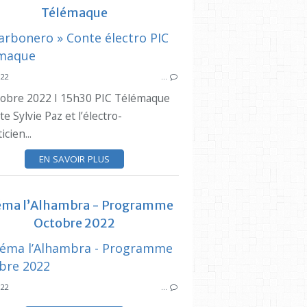
Télémaque
CIQ
PRESSE LOCALE
SYNDICAT DES
LA PROVENCE
ES
022
…
tobre 2022 I 15h30 PIC Télémaque
SYNDICAT DES INITIATIVES
ste Sylvie Paz et l’électro-
ESTAQUE
icien...
STAGE
MUSIQUE
EN SAVOIR PLUS
HARMONIE
éma l’Alhambra - Programme
Octobre 2022
CIQ
SYNDICAT DES
LA PROVENCE
CINEM
022
…
PRESSE LOCALE