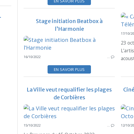
EN SAVOIR PLUS
Stage initiation Beatbox à
l’Harmonie
17/10/2
23 oc
L’arti
16/10/2022
…
acoust
EN SAVOIR PLUS
La Ville veut requalifier les plages
Cin
de Corbières
15/10/2022
…
12/10/2