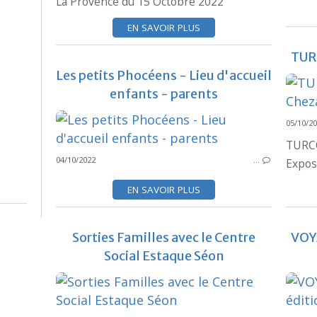
La Provence du 15 Octobre 2022
EN SAVOIR PLUS
TUR
Les petits Phocéens - Lieu d'accueil
enfants - parents
05/10/2
TURCOF
04/10/2022
…
Exposi
EN SAVOIR PLUS
Sorties Familles avec le Centre
VOYA
Social Estaque Séon