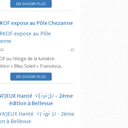
PLAGES DE CORBIÈRES
EN SAVOIR PLUS
VILLE DE MARSEILLE
KOF expose au Pôle Chezanne
SYNDICAT DES
022
…
SYNDICAT DES INITIATIVES
 ou l’éloge de la lumière .
ESTAQUE
tion « Bleu Soleil » Francesca...
BASSIN DE SEON
PÔ
CENTRE SOCIAL DU BASSIN DE SÉON
EN SAVOIR PLUS
ACCUEIL
ENFANTS
’JEUX Hanté ヾ( •́д•̀ ;)ﾉ - 2ème
PARENTS
édition à Bellevue
JOUER
RENCONTRER
SYNDICAT DES INITIATIVES
SYNDICAT DES
CENTRE SOCIAL DU BASSIN DE SÉON