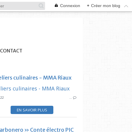
Connexion
+
Créer mon blog
CONTACT
eliers culinaires - MMA Riaux
SYNDICAT DES
022
…
ROGER RUZÉ
SYNDICAT DES INITIATIVES
EN SAVOIR PLUS
L’ESTAQUE
MAIRIE 15 16
arbonero » Conte électro PIC
DÉCÉS