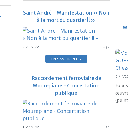
Saint André - Manifestation « Non
à la mort du quartier !! »
M
21/11/2022
…
EN SAVOIR PLUS
21/11/2
Raccordement ferroviaire de
Mourepiane - Concertation
Expos
publique
œuvr
(peint
16/11/2022
…