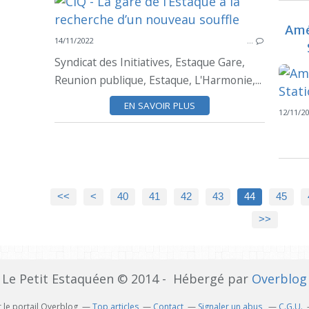
Amé
14/11/2022
…
Syndicat des Initiatives, Estaque Gare,
Reunion publique, Estaque, L'Harmonie,...
EN SAVOIR PLUS
12/11/2
10
20
30
<<
<
40
41
42
43
44
45
>>
Le Petit Estaquéen © 2014 - Hébergé par
Overblog
 le portail Overblog
Top articles
Contact
Signaler un abus
C.G.U.