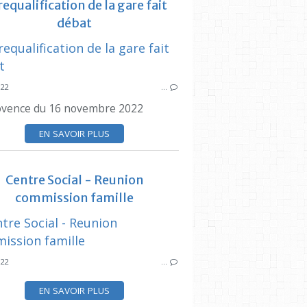
GPMM
requalification de la gare fait
CONCERTATION PUBLIQUE
débat
SYNDICAT DES
CIQ E
022
…
FEDERATION DES 
ovence du 16 novembre 2022
GARE D
EN SAVOIR PLUS
REQU
SYNDICAT DES INITIATIVES
PR
CENTRE SOCIAL DU BASSIN DE SÉON
Centre Social - Reunion
WEEK END
commission famille
MONTAGNE
SYNDICAT DES
022
…
EN SAVOIR PLUS