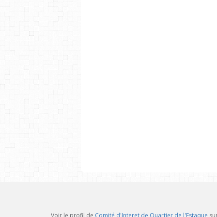
Voir le profil de
Comité d'Interet de Quartier de l'Estaque
sur