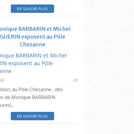
EN SAVOIR PLUS
onique BARBARIN et Michel
CIQ
GUERIN exposent au Pôle
SAINT ANDRÉ
Chezanne
MANIFESTATION
PASSAGE A NIVEAU
SYNDICAT DES
QUARTIER
022
…
ition, au Pôle Chezanne , des
es de Monique BARBARIN
PÔ
ures)...
SYNDICAT DES INITIATIVES
EN SAVOIR PLUS
ESTAQUE
MOUREPIANE