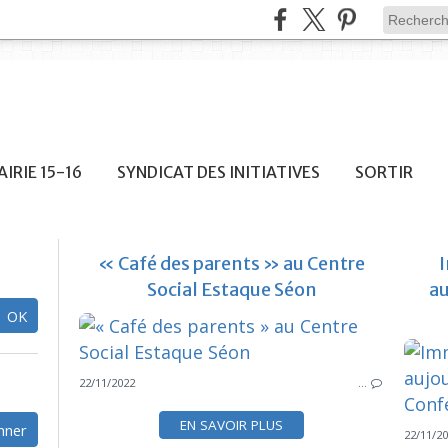
IRIE 15-16
SYNDICAT DES INITIATIVES
SORTIR
« Café des parents » au Centre
I
Social Estaque Séon
au
22/11/2022
…
EN SAVOIR PLUS
22/11/2