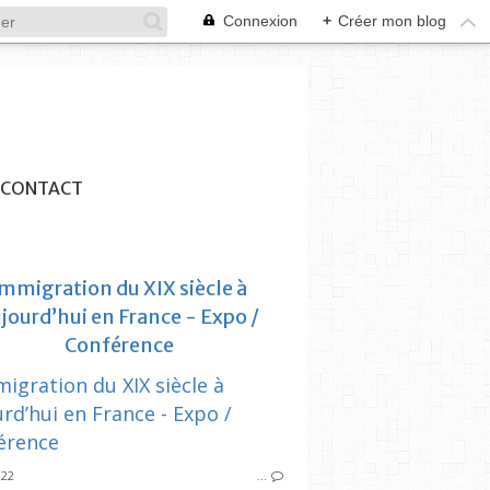
Connexion
+
Créer mon blog
CONTACT
mmigration du XIX siècle à
jourd’hui en France - Expo /
Conférence
SYNDICAT DES INITIATIVES
CENTRE SOCIAL DU BASSIN DE SÉON
SYNDICAT DES
CAFÉ
PARENTS D’ÉLÈVES
022
…