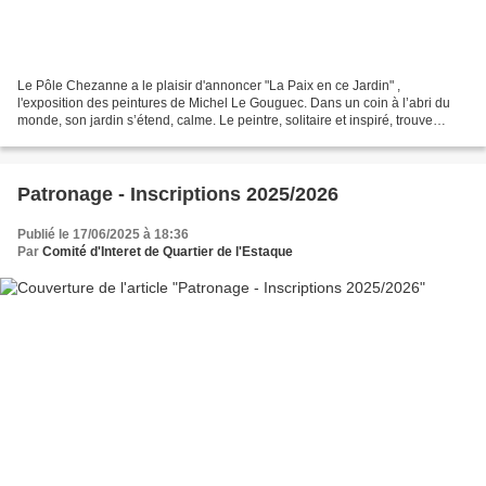
Le Pôle Chezanne a le plaisir d'annoncer "La Paix en ce Jardin" ,
l'exposition des peintures de Michel Le Gouguec. Dans un coin à l’abri du
monde, son jardin s’étend, calme. Le peintre, solitaire et inspiré, trouve
refuge dans ce havre de fraicheur où...
Patronage - Inscriptions 2025/2026
Publié le 17/06/2025 à 18:36
Par
Comité d'Interet de Quartier de l'Estaque