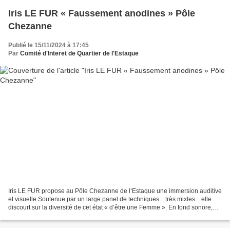
Iris LE FUR « Faussement anodines » Pôle
Chezanne
Publié le 15/11/2024 à 17:45
Par
Comité d'Interet de Quartier de l'Estaque
Iris LE FUR propose au Pôle Chezanne de l’Estaque une immersion auditive
et visuelle Soutenue par un large panel de techniques…très mixtes…elle
discourt sur la diversité de cet état « d’être une Femme ». En fond sonore,
trois compositions de son fait,...