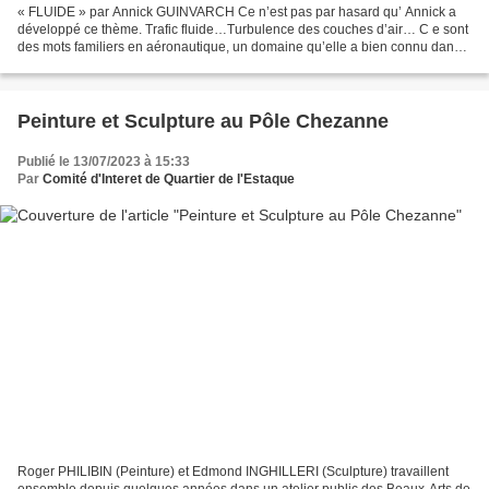
« FLUIDE » par Annick GUINVARCH Ce n’est pas par hasard qu’ Annick a
développé ce thème. Trafic fluide…Turbulence des couches d’air… C e sont
des mots familiers en aéronautique, un domaine qu’elle a bien connu dans
son parcours professionnel en tant que...
Peinture et Sculpture au Pôle Chezanne
Publié le 13/07/2023 à 15:33
Par
Comité d'Interet de Quartier de l'Estaque
Roger PHILIBIN (Peinture) et Edmond INGHILLERI (Sculpture) travaillent
ensemble depuis quelques années dans un atelier public des Beaux-Arts de