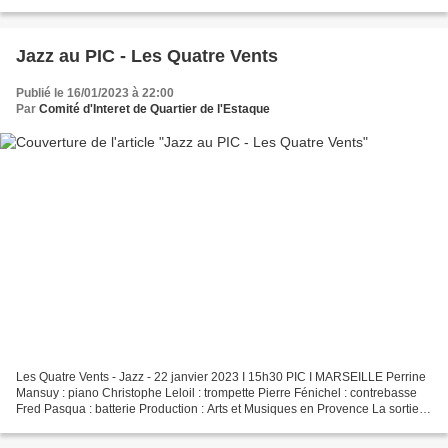
voix. La machine reprendra (en miroir) ou...
Jazz au PIC - Les Quatre Vents
Publié le 16/01/2023 à 22:00
Par
Comité d'Interet de Quartier de l'Estaque
Les Quatre Vents - Jazz - 22 janvier 2023 I 15h30 PIC I MARSEILLE Perrine
Mansuy : piano Christophe Leloil : trompette Pierre Fénichel : contrebasse
Fred Pasqua : batterie Production : Arts et Musiques en Provence La sortie
de l’album « Les Quatre Vents...