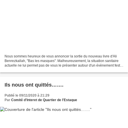
Nous sommes heureux de vous annoncer la sortie du nouveau livre d'Ali
Benrezkallah, "Bas les masques". Malheureusement, la situation sanitaire
actuelle ne lui permet pas de vous le présenter autour d'un évènement festif
comme il en est coutume. Nous ne...
Ils nous ont quittés…….
Publié le 09/11/2020 à 21:29
Par
Comité d'Interet de Quartier de l'Estaque