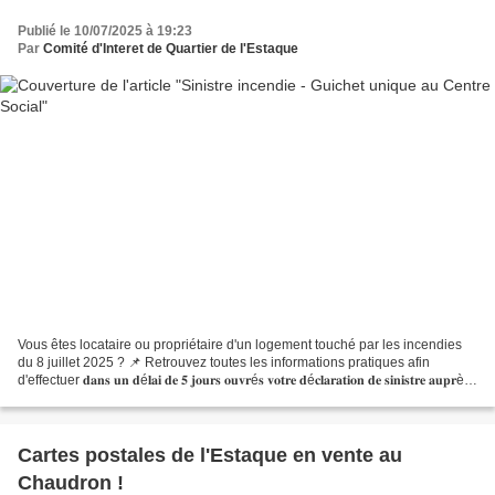
Publié le 10/07/2025 à 19:23
Par
Comité d'Interet de Quartier de l'Estaque
Vous êtes locataire ou propriétaire d'un logement touché par les incendies
du 8 juillet 2025 ? 📌 Retrouvez toutes les informations pratiques afin
d'effectuer 𝐝𝐚𝐧𝐬 𝐮𝐧 𝐝é𝐥𝐚𝐢 𝐝𝐞 𝟓 𝐣𝐨𝐮𝐫𝐬 𝐨𝐮𝐯𝐫é𝐬 𝐯𝐨𝐭𝐫𝐞 𝐝é𝐜𝐥𝐚𝐫𝐚𝐭𝐢𝐨𝐧 𝐝𝐞 𝐬𝐢𝐧𝐢𝐬𝐭𝐫𝐞 𝐚𝐮𝐩𝐫è𝐬
𝐝𝐞 𝐯𝐨𝐭𝐫𝐞 𝐚𝐬𝐬𝐮𝐫𝐞𝐮𝐫 : https://www.marseille.fr//mairie/actualites/guichet-unique-
incendie...
Cartes postales de l'Estaque en vente au
Chaudron !