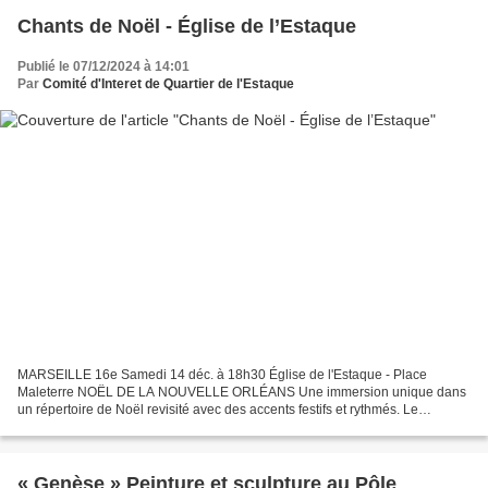
Chants de Noël - Église de l’Estaque
Publié le 07/12/2024 à 14:01
Par
Comité d'Interet de Quartier de l'Estaque
MARSEILLE 16e Samedi 14 déc. à 18h30 Église de l'Estaque - Place
Maleterre NOËL DE LA NOUVELLE ORLÉANS Une immersion unique dans
un répertoire de Noël revisité avec des accents festifs et rythmés. Le
traditionnel “Christmas Songbook” se pare pour l’occasion...
« Genèse » Peinture et sculpture au Pôle