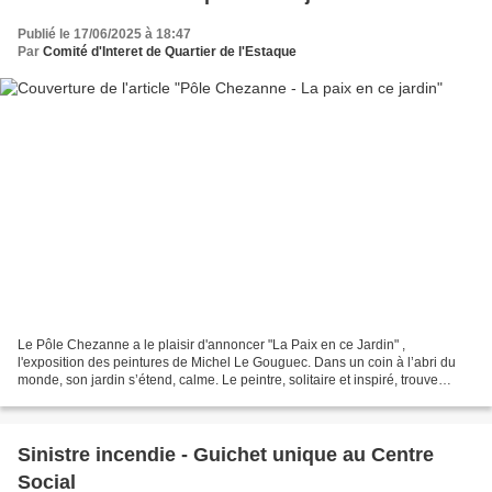
Publié le 17/06/2025 à 18:47
Par
Comité d'Interet de Quartier de l'Estaque
Le Pôle Chezanne a le plaisir d'annoncer "La Paix en ce Jardin" ,
l'exposition des peintures de Michel Le Gouguec. Dans un coin à l’abri du
monde, son jardin s’étend, calme. Le peintre, solitaire et inspiré, trouve
refuge dans ce havre de fraicheur où...
Sinistre incendie - Guichet unique au Centre
Social