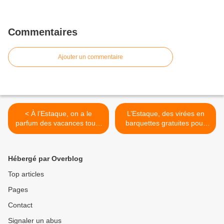
Commentaires
Ajouter un commentaire
< À l’Estaque, on a le
L’Estaque, des virées en
parfum des vacances toute
barquettes gratuites pour
l’année
tous >
Hébergé par Overblog
Top articles
Pages
Contact
Signaler un abus