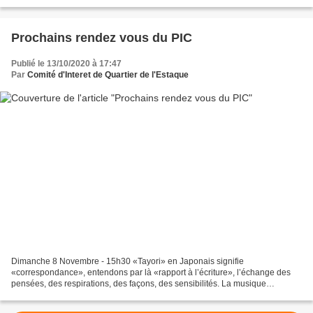
Prochains rendez vous du PIC
Publié le 13/10/2020 à 17:47
Par
Comité d'Interet de Quartier de l'Estaque
Dimanche 8 Novembre - 15h30 «Tayori» en Japonais signifie
«correspondance», entendons par là «rapport à l’écriture», l’échange des
pensées, des respirations, des façons, des sensibilités. La musique
occidentale de Jean-‐Philippe Rameau, Claude Debussy,...