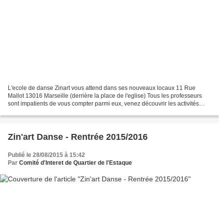
L'ecole de danse Zinart vous attend dans ses nouveaux locaux 11 Rue
Mallot 13016 Marseille (derrière la place de l'eglise) Tous les professeurs
sont impatients de vous compter parmi eux, venez découvrir les activités
proposées, danse jazz classique et...
Zin'art Danse - Rentrée 2015/2016
Publié le 28/08/2015 à 15:42
Par
Comité d'Interet de Quartier de l'Estaque