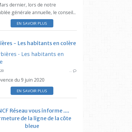
ars dernier, lors de notre
lée générale annuelle, le conseil...
EN SAVOIR PLUS
ières - Les habitants en colère
020
…
SYNDICAT DES INITIATIVES
ovence du 9 juin 2020
RTM
CIQ ESTAQUE
SYNDICAT DES
EN SAVOIR PLUS
LANAVETTE
CF Réseau vous informe ....
rmeture de la ligne de la côte
bleue
SYNDICAT DES INITIATIVES