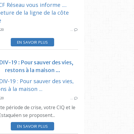
CODIV19
SYNDICAT DES
CIQ
CIQ ESTAQUE
020
…
EN SAVOIR PLUS
IV-19 : Pour sauver des vies,
restons à la maison ...
SYNDICAT DES INITIATIVES
CIQ ESTAQUE
SYNDICAT DES
MARCHÉ
020
…
BASSIN DE SÉON
C
te période de crise, votre CIQ et le
 Estaquéen se proposent...
EN SAVOIR PLUS