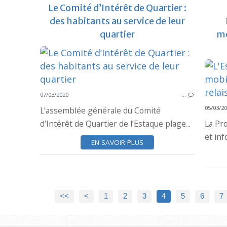
Le Comité d’Intérêt de Quartier :
des habitants au service de leur
quartier
mo
07/03/2020
…
05/03/2
L’assemblée générale du Comité
d’Intérêt de Quartier de l’Estaque plage...
La Pr
et inf
EN SAVOIR PLUS
<<
<
1
2
3
4
5
6
7