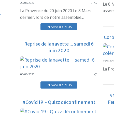
20/06/2020
…
Le 8 M
La Provence du 20 juin 2020 Le 8 Mars
assemb
dernier, lors de notre assemblée...
EN SAVOIR PLUS
Corb
Reprise de lanavette ... samedi 6
juin 2020
09/06/2
La Pr
03/06/2020
…
EN SAVOIR PLUS
SN
#Covid 19 - Quizz déconfinement
Fe