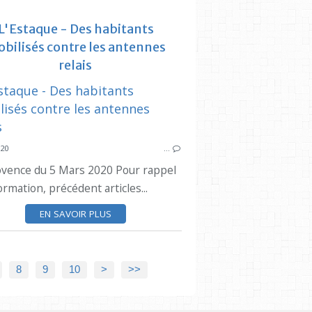
L'Estaque - Des habitants
bilisés contre les antennes
relais
CIQ ESTAQUE
ESTAQUE
PRESSE LOC
020
…
ovence du 5 Mars 2020 Pour rappel
ormation, précédent articles...
EN SAVOIR PLUS
20
8
9
10
>
>>