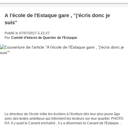
changements, Philippe SUMMONTI , président...
A l'école de l'Estaque gare , "j'écris donc je
suis"
Publié le 07/07/2017 à 22:27
Par
Comité d'Interet de Quartier de l'Estaque
Le directeur de l'école initie les écoliers à l'écriture dès leur plus jeune âge
avec des textes ambitieux qui informent les lecteurs sur leur quartier. PHOTO
P.A. Il y avait le Canard enchaîné , il y a désormais le Canard de l'Estaque
qui, loin des principes...