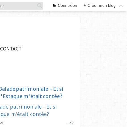
Connexion
+
Créer mon blog
CONTACT
Balade patrimoniale - Et si
l'Estaque m'était contée?
SYNDICAT DES INITIATIVES
ESTAQUE
SYNDICAT DES
BALADE
BA
021
…
TF1