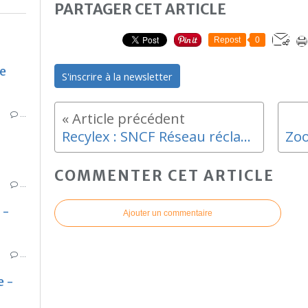
PARTAGER CET ARTICLE
Repost
0
e
S'inscrire à la newsletter
…
Recylex : SNCF Réseau réclame 70 M€ pour ses voies de L'Estaque
COMMENTER CET ARTICLE
…
 -
Ajouter un commentaire
…
e -