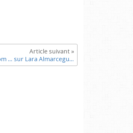
Zoom ... sur Lara Almarcegui - Rencontre publique à la Tuilerie Monier