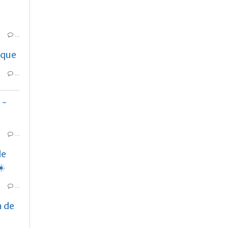
e
…
aque
…
 -
…
de
☀️
…
n de