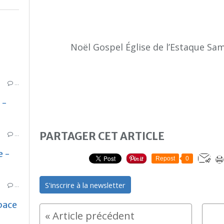
Noël Gospel Église de l’Estaque S
…
 -
PARTAGER CET ARTICLE
…
e -
Repost
0
S'inscrire à la newsletter
…
pace