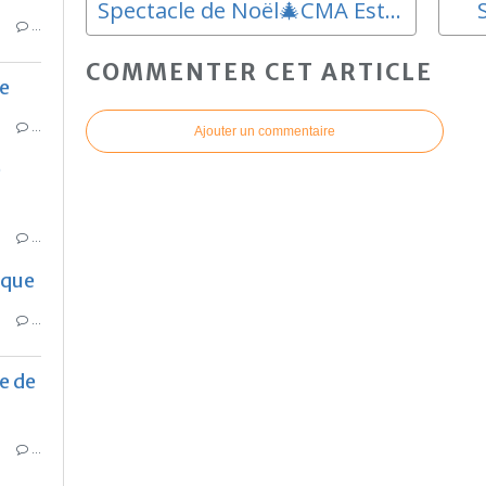
Spectacle de Noël🎄CMA Estaque Gare
…
COMMENTER CET ARTICLE
ie
…
Ajouter un commentaire
e
…
aque
…
e de
…