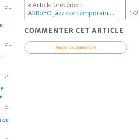
…
ARRoYO Jazz contemporain au PIC
e
COMMENTER CET ARTICLE
…
Ajouter un commentaire
 -
…
de
☀️
…
n de