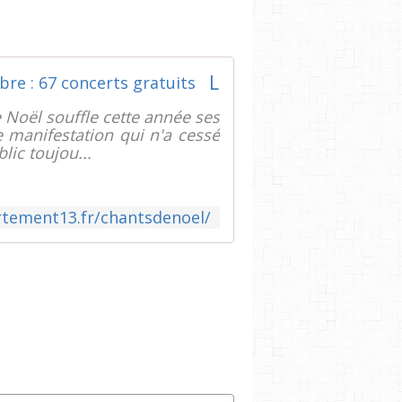
Les chants de Noël du 1er au 22 décembre : 67 concerts gratuits
Noël souffle cette année ses
 manifestation qui n'a cessé
lic toujou...
tement13.fr/chantsdenoel/