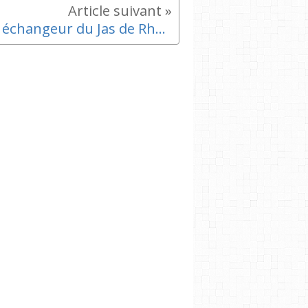
1/2 échangeur du Jas de Rhodes A55 - Réunion publique d'information