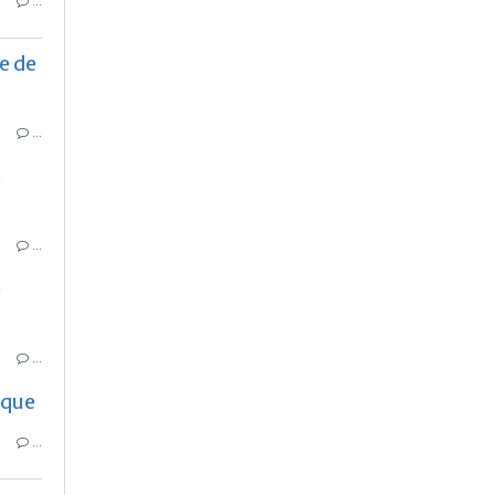
…
e de
…
e
…
e
…
aque
…