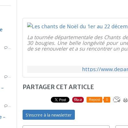
e
La tournée départementale des Chants de 
30 bougies. Une belle longévité pour une
…
de se renouveler et a su rencontrer un pub
https://www.depar
…
PARTAGER CET ARTICLE
 -
Repost
0
…
S'inscrire à la newsletter
e -