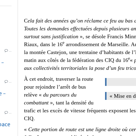
C
ela fait des années qu’on réclame ce feu au bas 
Toutes les demandes effectuées depuis plusieurs ann
surtout sans justification
», se désole Francis Minn
e
Riaux, dans le 16
arrondissement de Marseille. A
…
la montée Castejon, une trentaine d’habitants de l
e
matin aux côtés de la fédération des CIQ du 16
«
 -
aux collectivités territoriales la pose d’un feu tric
À cet endroit, traverser la route
…
pour rejoindre l’arrêt de bus
e -
relève «
du parcours du
« Mise en d
combattant
», tant la densité du
trafic et les excès de vitesse fréquents exposent les
…
CIQ.
pace
«
Cette portion de route est une ligne droite où cer