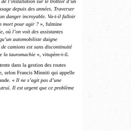
de l’installation sur le trottoir d’un
assage depuis des années. Traverser
un danger incroyable. Va-t-il falloir
n mort pour agir
?
», fulmine
e, où l’on voit des assistantes
 qu’un automobiliste daigne
t de camions est sans discontinuité
de la tauromachie
», vitupère-t-il.
ente dans la gestion des routes
e, selon Francis Minniti qui appelle
mande. «
Il ne s’agit pas d’une
trui. Il est urgent que ce problème