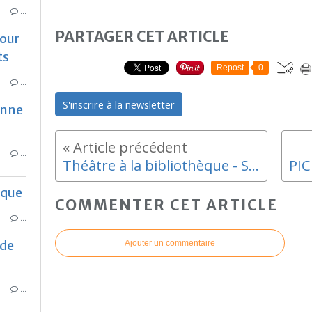
…
PARTAGER CET ARTICLE
pour
ts
Repost
0
…
S'inscrire à la newsletter
enne
…
Théâtre à la bibliothèque - Saint André
que
COMMENTER CET ARTICLE
…
 de
Ajouter un commentaire
…