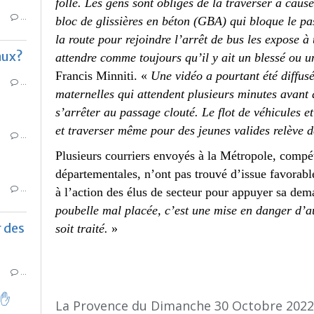
folle. Les gens sont obligés de la traverser à cause 
…
bloc de glissières en béton (GBA) qui bloque le p
la route pour rejoindre l’arrêt de bus les expose à 
aux?
attendre comme toujours qu’il y ait un blessé ou u
Francis Minniti. «
Une vidéo a pourtant été diffusé
…
maternelles qui attendent plusieurs minutes avant
s’arrêter au passage clouté. Le flot de véhicules e
et traverser même pour des jeunes valides relève 
…
Plusieurs courriers envoyés à la Métropole, compét
départementales, n’ont pas trouvé d’issue favorabl
…
à l’action des élus de secteur pour appuyer sa de
poubelle mal placée, c’est une mise en danger d’au
r des
soit traité.
»
…
 ✋
La Provence du Dimanche 30 Octobre 2022