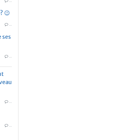
…
? 😉
…
e ses
…
ut
uveau
…
…