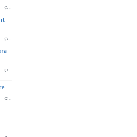
…
nt
…
era
…
re
…
e