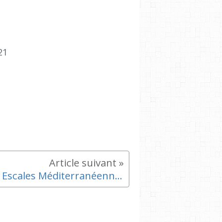
21
Les Escales Méditerranéennes - Expo, débats, projections, concerts, .....