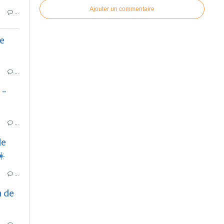
Ajouter un commentaire
…
e
…
 -
…
de
☀️
…
n de