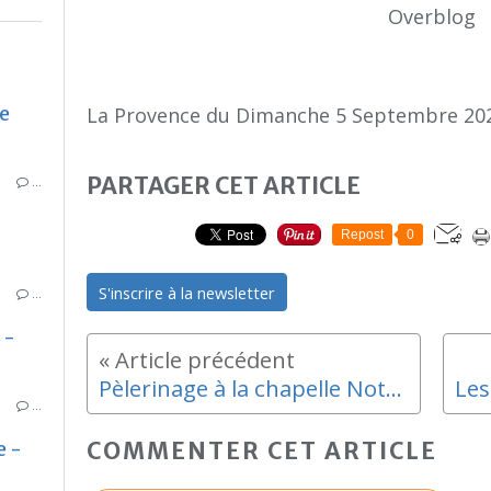
Overblog
e
La Provence du Dimanche 5 Septembre 20
PARTAGER CET ARTICLE
…
Repost
0
S'inscrire à la newsletter
…
 -
Pèlerinage à la chapelle Notre-Dame de la Galline
…
e -
COMMENTER CET ARTICLE