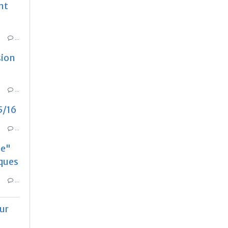
nt
…
sion
…
5/16
…
ée"
ques
…
ur