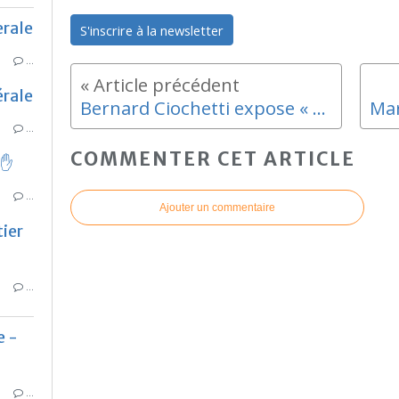
rale
S'inscrire à la newsletter
…
rale
Bernard Ciochetti expose « Orient Express » au Pôle ChezAnne
…
COMMENTER CET ARTICLE
 ✋
…
Ajouter un commentaire
ier
…
e -
…