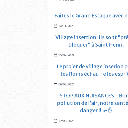
Faites le Grand Estaque avec 
14/11/2025
Village insertion: Ils sont "prê
bloquer" à Saint Henri.
15/02/2024
Le projet de village inserion 
les Roms échauffe les espri
06/02/2024
STOP AUX NUISANCES - Brui
pollution de l’air, notre sant
danger !! 🛩️✋
12/05/2023