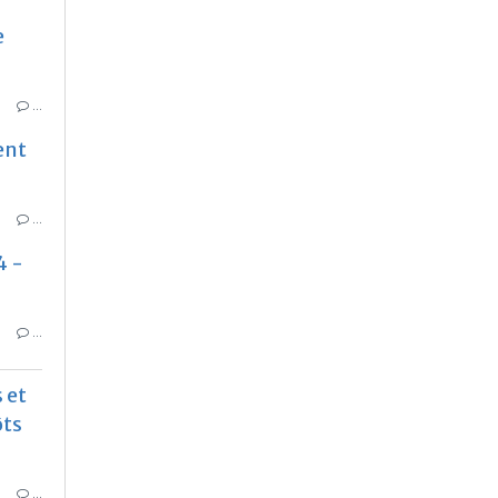
e
…
ent
…
4 -
…
 et
ôts
…