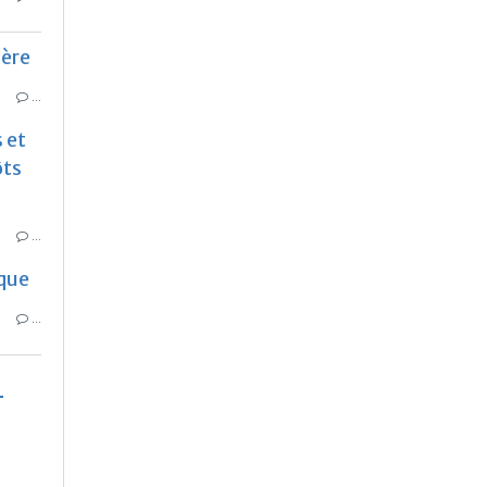
ière
…
 et
ôts
…
aque
…