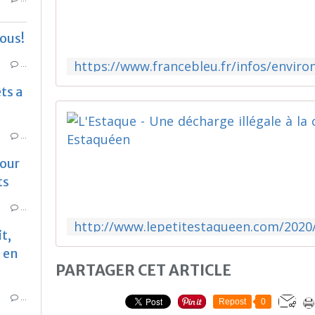
nous!
…
ts a
…
pour
ts
…
t,
é en
PARTAGER CET ARTICLE
…
Repost
0