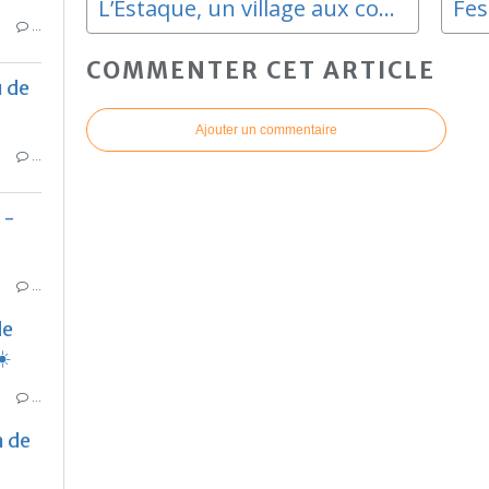
L’Estaque, un village aux confins .... Prenez le départ de la prochaine promenade urbaine avec Jean Marie
…
COMMENTER CET ARTICLE
 de
Ajouter un commentaire
…
 -
…
de
☀️
…
n de