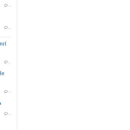
…
…
nri
…
le
…
4
…