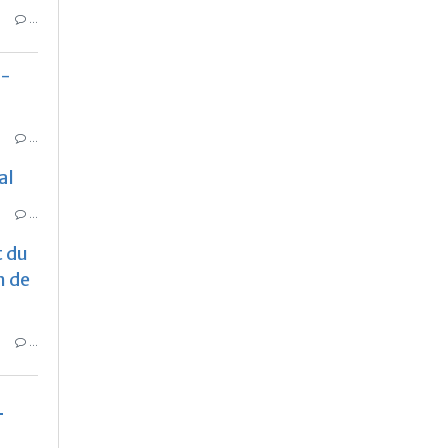
…
 -
…
al
…
t du
n de
…