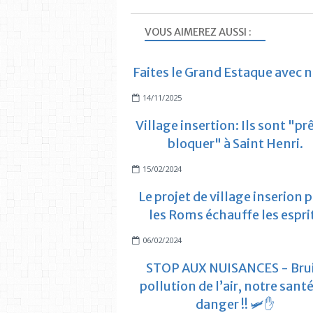
VOUS AIMEREZ AUSSI :
Faites le Grand Estaque avec 
14/11/2025
Village insertion: Ils sont "prê
bloquer" à Saint Henri.
15/02/2024
Le projet de village inserion 
les Roms échauffe les espri
06/02/2024
STOP AUX NUISANCES - Brui
pollution de l’air, notre sant
danger !! 🛩️✋