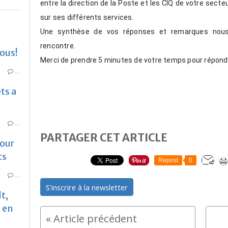
entre la direction de la Poste et les CIQ de votre secte
sur ses différents services.
Une synthèse de vos réponses et remarques nous s
rencontre.
nous!
Merci de prendre 5 minutes de votre temps pour répondr
…
ts a
…
PARTAGER CET ARTICLE
pour
ts
Repost
0
…
S'inscrire à la newsletter
t,
é en