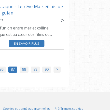
SYNDICAT DES
CIQ ESTAQUE
017
…
MAIRIE 15 16
d’union entre mer et colline,
SYNDICAT DES INITIATIVES
que est au cœur des films de...
EN SAVOIR PLUS
100
86
87
88
89
90
>
Cookies et données personnelles
Préférences cookies