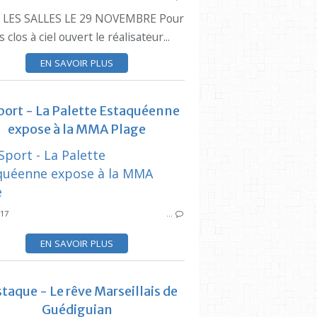
LES SALLES LE 29 NOVEMBRE Pour
ESTAQUE
s clos à ciel ouvert le réalisateur...
ZINART
DANSE
EN SAVOIR PLUS
port - La Palette Estaquéenne
expose à la MMA Plage
SYNDICAT DES INITIATIVES
SYNDICAT DES
ZINART
ESTAQUE
017
…
DANSE
EN SAVOIR PLUS
taque - Le rêve Marseillais de
Guédiguian