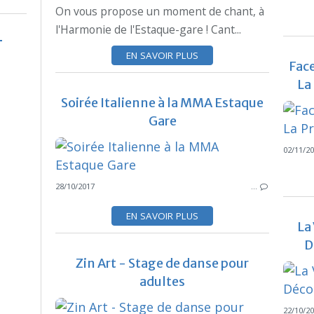
On vous propose un moment de chant, à
l'Harmonie de l'Estaque-gare ! Cant...
EN SAVOIR PLUS
Face
La
Soirée Italienne à la MMA Estaque
Gare
02/11/2
28/10/2017
…
EN SAVOIR PLUS
La
D
Zin Art - Stage de danse pour
adultes
22/10/2