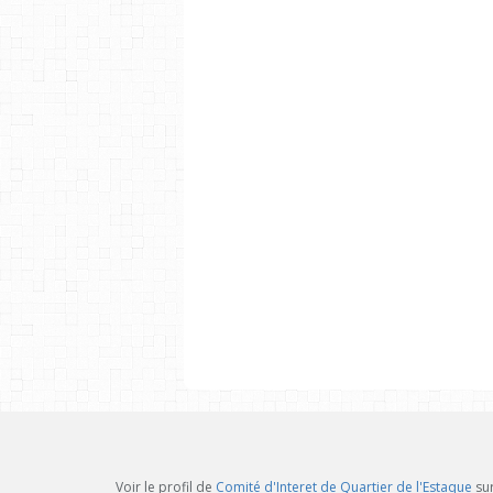
Voir le profil de
Comité d'Interet de Quartier de l'Estaque
sur