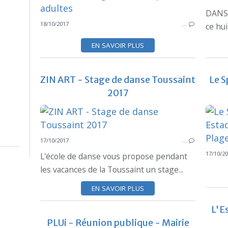
DANS 
18/10/2017
…
ce hui
EN SAVOIR PLUS
ZIN ART - Stage de danse Toussaint
Le S
2017
17/10/2017
…
17/10/2
L'école de danse vous propose pendant
les vacances de la Toussaint un stage...
EN SAVOIR PLUS
L'Es
PLUi - Réunion publique - Mairie