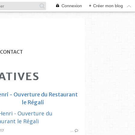
Connexion
+
Créer mon blog
CONTACT
IATIVES
enri - Ouverture du Restaurant
le Régali
SYNDICAT DES INITIATIVES
HARMONIE
SYNDICAT DES
017
…
ESTAQUE GARE