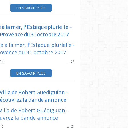
LA MACHINE 
EN SAVOIR PLUS
 à la mer, l'Estaque plurielle -
 Provence du 31 octobre 2017
SYNDICAT DES
017
…
SYNDICAT DES INITIATIVES
MMA ESTAQUE GARE
PRESSE LOC
EN SAVOIR PLUS
FESTIVITÉS ESTAQUE
ESTAQUE
 Villa de Robert Guédiguian -
écouvrez la bande annonce
SYNDICAT DES
017
…
SYNDICAT DES INITIATIVES
ROBERT