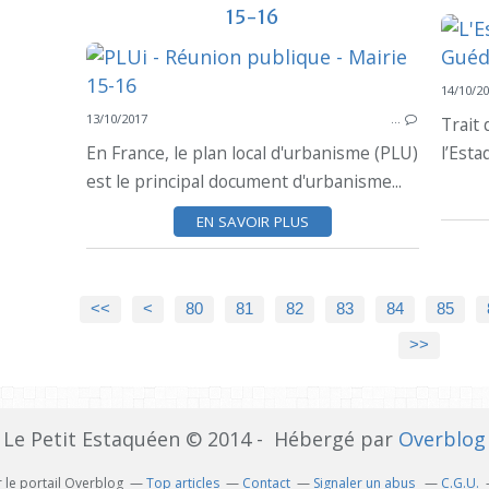
15-16
14/10/2
13/10/2017
…
Trait 
En France, le plan local d'urbanisme (PLU)
l’Esta
est le principal document d'urbanisme...
EN SAVOIR PLUS
10
20
30
40
50
60
70
<<
<
80
81
82
83
84
85
>>
Le Petit Estaquéen © 2014 - Hébergé par
Overblog
 le portail Overblog
Top articles
Contact
Signaler un abus
C.G.U.