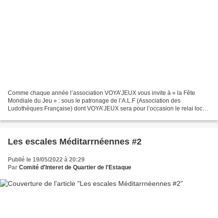
Comme chaque année l’association VOYA’JEUX vous invite à « la Fête
Mondiale du Jeu » : sous le patronage de l’A.L.F (Association des
Ludothèques Française) dont VOYA’JEUX sera pour l’occasion le relai local.
Une après midi festive de jeux vous attend...
Les escales Méditarrnéennes #2
Publié le 19/05/2022 à 20:29
Par
Comité d'Interet de Quartier de l'Estaque