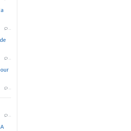
la
…
 de
…
pour
…
…
MA