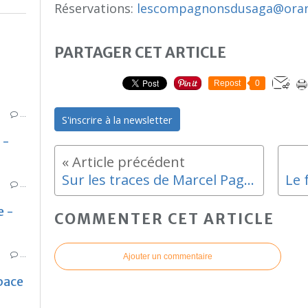
Réservations:
lescompagnonsdusaga@oran
PARTAGER CET ARTICLE
Repost
0
…
S'inscrire à la newsletter
 -
Sur les traces de Marcel Pagnol avec la MMA Estaque gare
…
e -
COMMENTER CET ARTICLE
…
Ajouter un commentaire
pace