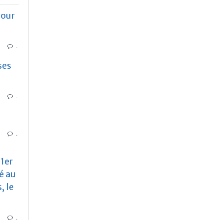
pour
…
ses
…
…
 1er
é au
, le
…