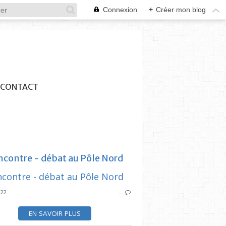
Connexion
+
Créer mon blog
CONTACT
ncontre - débat au Pôle Nord
SYNDICAT DES
022
…
SYNDICAT DES INITIATIVES
L
LIBRES NAGEURS
E
EN SAVOIR PLUS
RENCONTRE