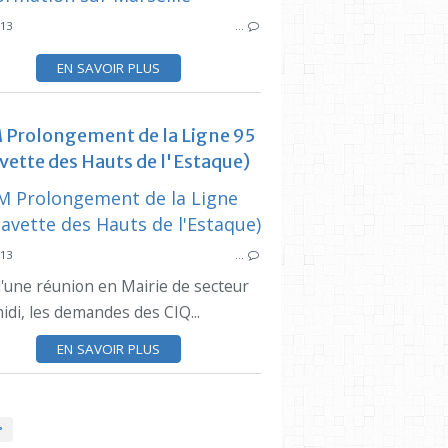
013
…
ARTICLES CIQ ESTAQUE
EN SAVOIR PLUS
Prolongement de la Ligne 95
vette des Hauts de l'Estaque)
ARTICLES 
013
…
d'une réunion en Mairie de secteur
idi, les demandes des CIQ...
EN SAVOIR PLUS
>