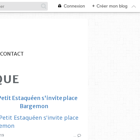
Connexion
+
Créer mon blog
CONTACT
QUE
Petit Estaquéen s'invite place
Bargemon
SYNDICAT DES INITIATIVES
ARTICLES CIQ ESTAQUE
ARTICLES 
019
…
HOMMAGE
PRESSE LOC