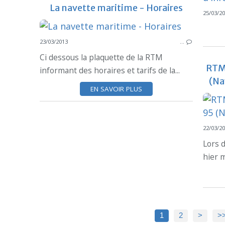
La navette maritime - Horaires
25/03/2
23/03/2013
…
Ci dessous la plaquette de la RTM
RTM 
informant des horaires et tarifs de la...
(Na
EN SAVOIR PLUS
22/03/2
Lors 
hier m
1
2
>
>