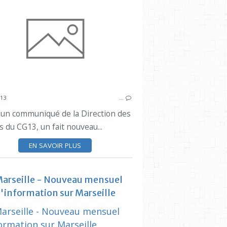
ARTICLES CIQ ESTAQUE
013
…
 un communiqué de la Direction des
 du CG13, un fait nouveau...
ARTICLES CIQ ESTAQUE
EN SAVOIR PLUS
Marseille - Nouveau mensuel
'information sur Marseille
ARTICLES 