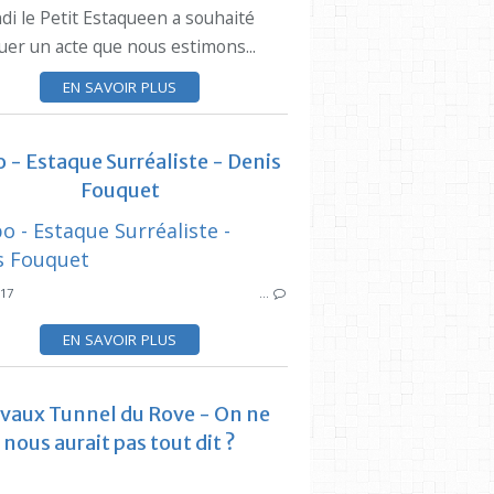
di le Petit Estaqueen a souhaité
PIERRE CUERS
uer un acte que nous estimons...
EN SAVOIR PLUS
 - Estaque Surréaliste - Denis
Fouquet
SYNDICAT DES
ARTICLES CIQ ESTAQUE
POLE DES 
017
…
ARTICLES 
EN SAVOIR PLUS
vaux Tunnel du Rove - On ne
nous aurait pas tout dit ?
ARTICLES 