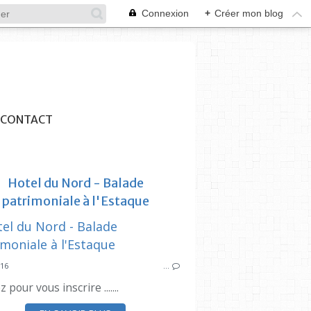
Connexion
+
Créer mon blog
CONTACT
Hotel du Nord - Balade
patrimoniale à l'Estaque
VIDE GRENIER
SYNDICAT DES INITIATIVES
SYNDICAT DES
ESTAQUE
HÔ
016
…
z pour vous inscrire .......