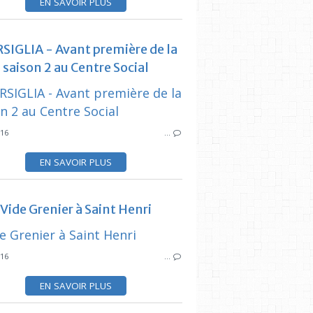
EN SAVOIR PLUS
SYNDICAT DES INITIATIVES
IGLIA - Avant première de la
CIQ ESTAQUE
saison 2 au Centre Social
SYNDICAT DES
016
…
EN SAVOIR PLUS
Vide Grenier à Saint Henri
SYNDICAT DES INITIATIVES
MMA PLAGE
016
…
SYNDICAT DES
EN SAVOIR PLUS