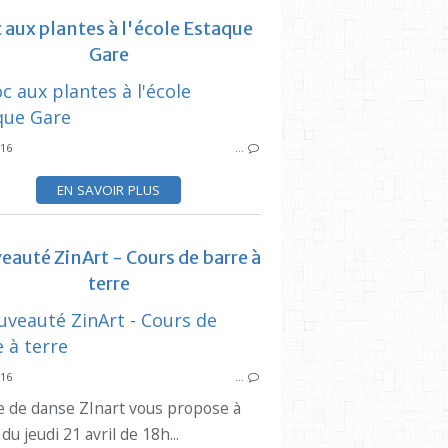
 aux plantes à l'école Estaque
Gare
CIQ ESTAQUE
SYNDICAT DES
016
…
EN SAVOIR PLUS
auté ZinArt - Cours de barre à
SYNDI
terre
ZINART
DANSE
SYNDICAT DES
016
…
le de danse ZInart vous propose à
 du jeudi 21 avril de 18h...