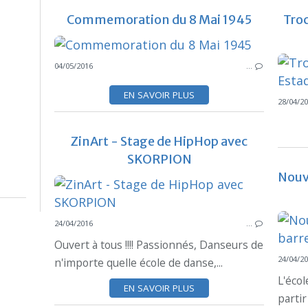
Commemoration du 8 Mai 1945
Troc
04/05/2016
…
EN SAVOIR PLUS
28/04/2
ZinArt - Stage de HipHop avec
SKORPION
Nouve
24/04/2016
…
Ouvert à tous !!!! Passionnés, Danseurs de
24/04/2
n'importe quelle école de danse,...
L'éco
EN SAVOIR PLUS
partir