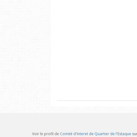
Voir le profil de
Comité d'Interet de Quartier de l'Estaque
sur