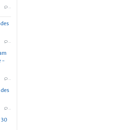
…
 des
…
iam
e -
…
 des
…
 30