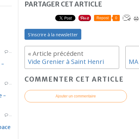
PARTAGER CET ARTICLE
Repost
0
S'inscrire à la newsletter
…
Vide Grenier à Saint Henri
 -
COMMENTER CET ARTICLE
…
e -
Ajouter un commentaire
…
pace