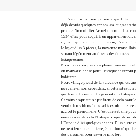
Il n’est un secret pour personne que l’Estaqu
déjà depuis quelques années une augmentati
prix de l’immobilier.
Actuellement, il faut co
1534 €/m
pour acquérir un appartement dit a
2
et, en ce qui concerne la location, c’est 7,5 €
le loyer d’un 3 pièces, la moyenne marseillais
situant légérement au-dessus des données
Estaquéennes.
Nous ne savons pas si ce phénomène est une
ou mauvaise chose pour l’Estaque et surtout p
habitants.
Notre village prend de la valeur, ce qui est u
nouvelle en soi, cependant, si cette situation p
que feront les nouvelles générations Estaqué
Certains propriétaires profitent de cela pour l
vendre leurs biens à des tarifs exorbitants, ce 
accroît le phénomène. C’est une aubaine pour
mais à cause de cela l’Estaque risque de ne pl
l’Estaque d’ici quelques années. D’un autre c
ne peut leur jeter la pierre, étant donné qu’il e
des personnes pour payer le prix fort !