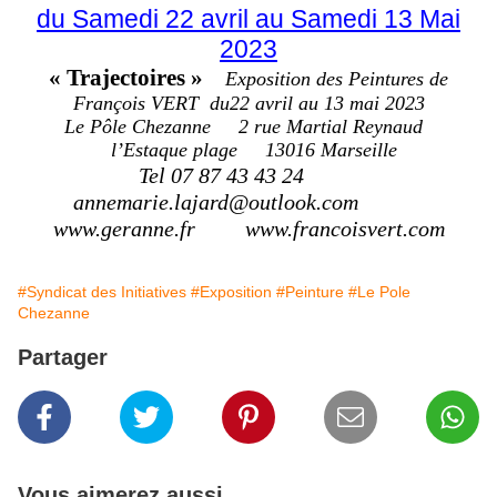
du
Samedi 2
2
avril au Samedi 13 Mai
2023
«
Trajectoires
»
Exposition des
Peintures de
François
V
ERT
du
2
2
avril au 13 mai 2023
Le
Pôle
Chezanne
2 rue Martial Reynaud
l’Estaque plage
13016 Marseille
Tel 07 87 43 43 24
annemarie.lajard@outlook.com
www.geranne.fr
ww
w.francoisvert.com
#Syndicat des Initiatives
#Exposition
#Peinture
#Le Pole
Chezanne
Partager
Vous aimerez aussi