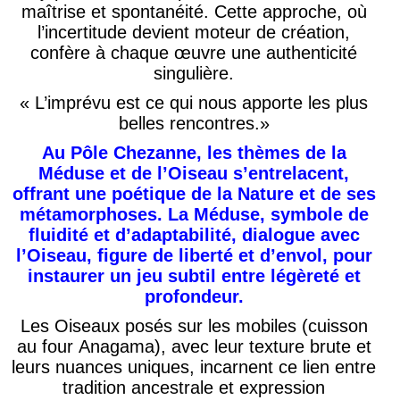
maîtrise et
spontanéité
. Cette approche, où
l’incertitude devient
m
o
teur
de créati
on,
confère à chaque œuvre
une authentici
té
singulière
.
« L’imprévu est ce qui nous apporte les plus
belles rencontres
.»
Au Pôle Chezanne,
l
e
s
thème
s
de la
Méduse et de l’Oiseau s’entrelace
nt
,
offrant une poétique de la Nat
u
re et de ses
métamorphoses. La M
éduse
, symbole de
fluidi
té et d’adaptabilité, dialogue
avec
l’O
iseau, figure de liberté et d’envol, pour
instaurer un jeu subtil entre légèreté et
profondeur.
Les
Oiseaux posés sur les mobiles (cuisson
au four
Anagama
)
, avec leur texture brute et
leurs nuances uniques, incarnent ce lien entre
tradition ancestrale et expression