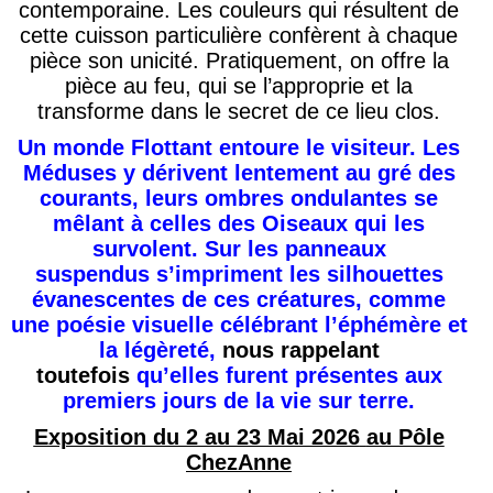
contemporaine. Les couleurs qui résultent de
cette cuisson particulière confèrent à chaque
pièce son unicité.
Pratiquement, on offre
la
pièce au feu, qui se l’approprie et la
transforme dans le secret de ce lieu clos
.
Un monde Flottant
entoure le visiteur. Les
Méduses y dérivent lentement au gré des
courants, leurs ombres ond
ulantes se
mêlant à celles des O
iseaux qui les
survolent. Sur les panneaux
suspendus
s’
impriment les sil
houettes
évanescentes de ces créatures, comme
une po
é
sie visuelle célébrant l’éphémère et
la légèreté
,
nous rappelant
toutefois
qu’elles furent présentes aux
premiers jours de la vie sur terre
.
Exposition du 2 au 23 Mai 2026
au Pôle
ChezAnne