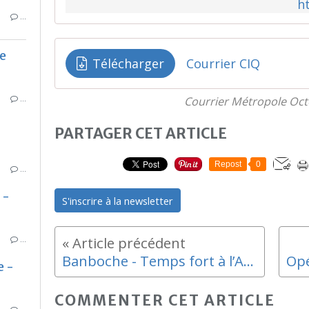
h
…
e
Télécharger
Courrier CIQ
…
Courrier Métropole Oct
PARTAGER CET ARTICLE
Repost
0
…
 -
S'inscrire à la newsletter
…
Banboche - Temps fort à l’Astronef
e -
COMMENTER CET ARTICLE