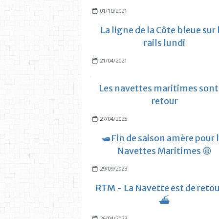
01/10/2021
La ligne de la Côte bleue sur 
rails lundi
21/04/2021
Les navettes maritimes sont
retour
27/04/2025
🛥️Fin de saison amère pour 
Navettes Maritimes 😩
29/09/2023
RTM - La Navette est de retou
⛴️
26/04/2023