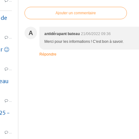
…
Ajouter un commentaire
 de
A
antidérapant bateau
21/06/2022 09:36
…
Merci pour les informations ! C'est bon à savoir.
r 😉
Répondre
…
seau
…
25 -
…