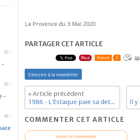
La Provence du 3 Mai 2020
PARTAGER CET ARTICLE
…
Repost
0
 -
S'inscrire à la newsletter
…
e -
1986 - L'Estaque paie sa dette à Cezanne
…
COMMENTER CET ARTICLE
pace
Ajouter un commentaire