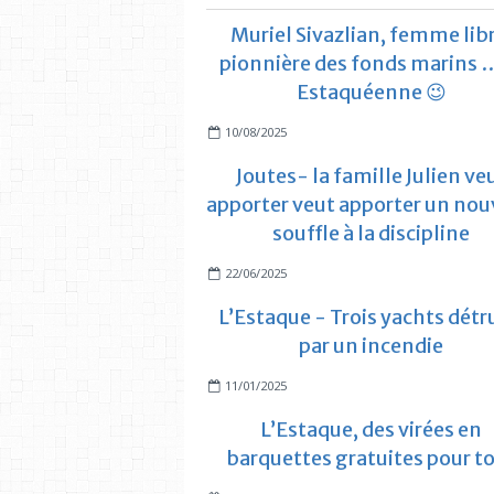
Muriel Sivazlian, femme libr
pionnière des fonds marins …
Estaquéenne 😉
10/08/2025
Joutes- la famille Julien ve
apporter veut apporter un no
souffle à la discipline
22/06/2025
L’Estaque - Trois yachts détr
par un incendie
11/01/2025
L’Estaque, des virées en
barquettes gratuites pour t