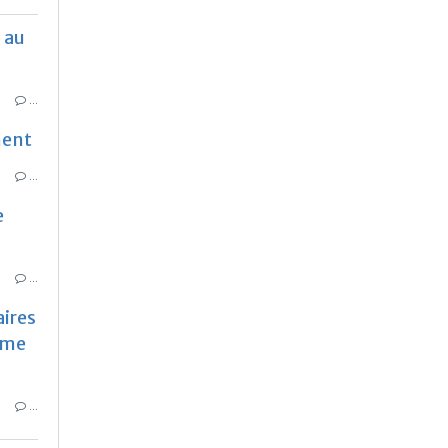
 au
…
ment
…
e
…
aires
ème
…