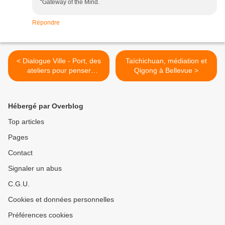
“Gateway of the Mind.
Répondre
< Dialogue Ville - Port, des
Taïchichuan, médiation et
ateliers pour penser
Qigong à Bellevue >
l’ouverture du port sur la
ville
Hébergé par Overblog
Top articles
Pages
Contact
Signaler un abus
C.G.U.
Cookies et données personnelles
Préférences cookies