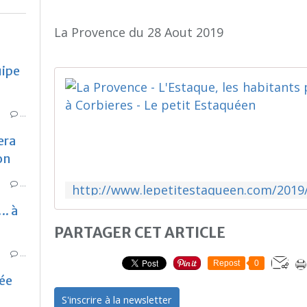
La Provence du 28 Aout 2019
uipe
…
era
ion
…
. à
PARTAGER CET ARTICLE
…
Repost
0
iée
S'inscrire à la newsletter