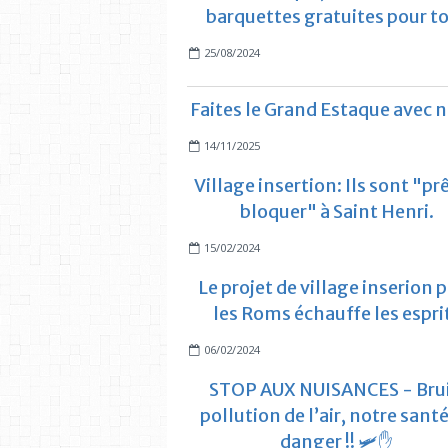
barquettes gratuites pour t
25/08/2024
Faites le Grand Estaque avec 
14/11/2025
Village insertion: Ils sont "prê
bloquer" à Saint Henri.
15/02/2024
Le projet de village inserion 
les Roms échauffe les espri
06/02/2024
STOP AUX NUISANCES - Brui
pollution de l’air, notre sant
danger !! 🛩️✋