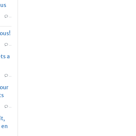
ous
…
nous!
…
ts a
…
pour
ts
…
t,
é en