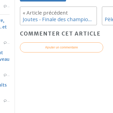
…
Joutes - Finale des championnats de France - Dimanche 25 Aout
e,
 et
COMMENTER CET ARTICLE
…
Ajouter un commentaire
ut
uveau
…
uits
…