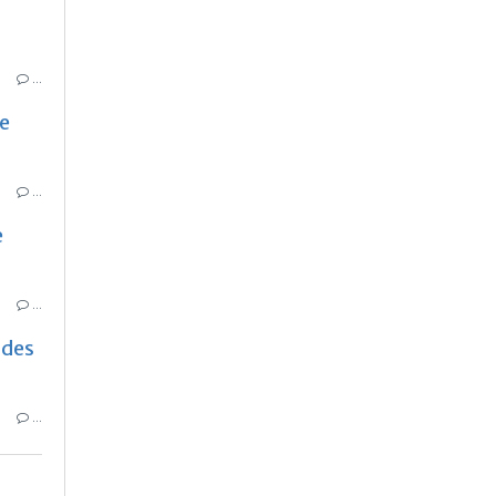
…
le
…
e
…
 des
…