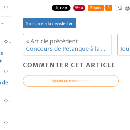
…
Repost
0
 -
S'inscrire à la newsletter
…
Concours de Pétanque à la Panetière
de
☀️
COMMENTER CET ARTICLE
…
Ajouter un commentaire
n de
…
…