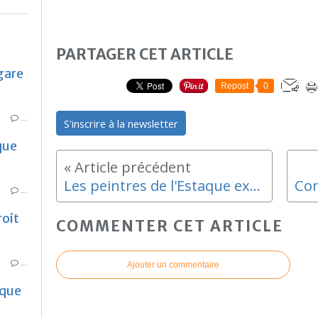
PARTAGER CET ARTICLE
gare
Repost
0
…
S'inscrire à la newsletter
que
Les peintres de l'Estaque exposent leurs toiles
…
roit
COMMENTER CET ARTICLE
…
Ajouter un commentaire
aque