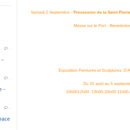
Samedi 2 Septembre -
Procession de la Saint Pierr
Messe sur le Port - Bénédicti
…
 -
Exposition Peintures et Sculptures:
…
Du 25 août au 5 septem
e -
10h0012h00. 13h00-20h00 11h00-
…
pace