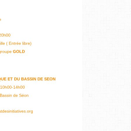
ée
20h00
le ( Entrée libre)
 groupe
GOLD
QUE ET DU BASSIN DE SEON
 10h00-14h00
u Bassin de Séon
desinitiatives
.org