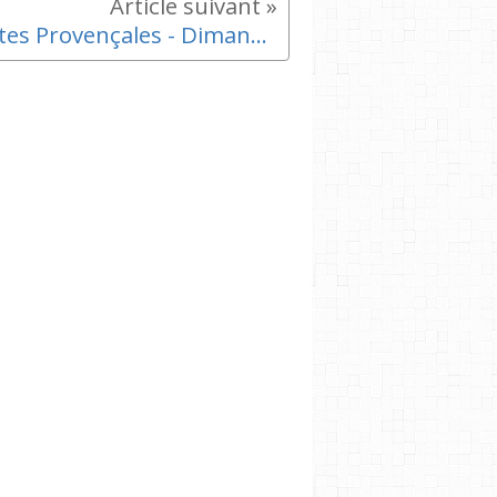
Joutes Provençales - Dimanche 10 Septembre - Challenge de la Méditerranée