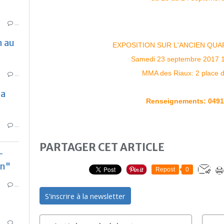
…
 au
EXPOSITION SUR L'ANCIEN QUA
Samedi 23 septembre 2017 
MMA des Riaux: 2 place 
…
la
Renseignements:
0491
…
PARTAGER CET ARTICLE
-
un"
Repost
0
…
S'inscrire à la newsletter
…