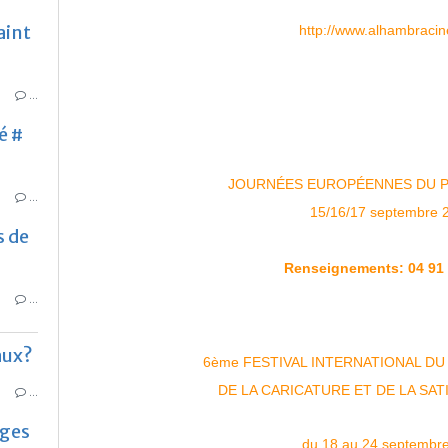
aint
http://www.alhambraci
…
é #
JOURNÉES EUROPÉENNES DU P
…
15/16/17 septembre
s de
Renseignements:
04 91
…
aux?
6ème FESTIVAL INTERNATIONAL DU
DE LA CARICATURE ET DE LA SAT
…
ages
du 18 au 24 septembr