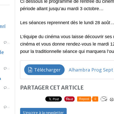
Ci dessous le programme de rentrée du cinéma
période allant jusqu’au mardi 3 octobre…
Les séances reprennent
dès le lundi 28 août
nri
L'équipe du cinéma vous laisse découvrir ses 
…
cinéma et vous donne rendez-vous le mardi 1
pour la traditionnelle séance qui marquera l’
le
…
Télécharger
Alhambra Prog Sept
4
PARTAGER CET ARTICLE
…
Repost
0
…
S'inscrire à la newsletter