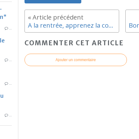
-
un"
A la rentrée, apprenez la couture avec Art Ypic
…
le
COMMENTER CET ARTICLE
…
Ajouter un commentaire
…
au
…