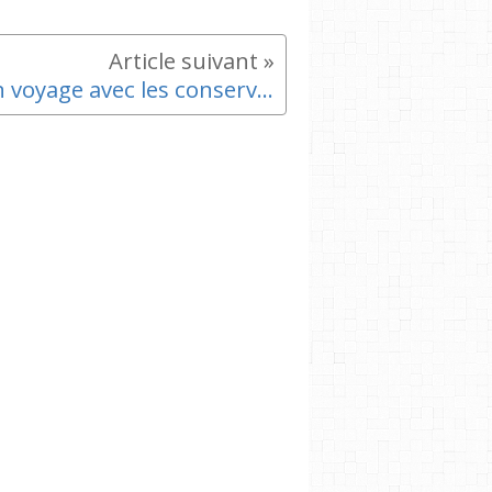
Bon voyage avec les conserves de Marius le sardineur .... tous les samedis sur le marché !!!