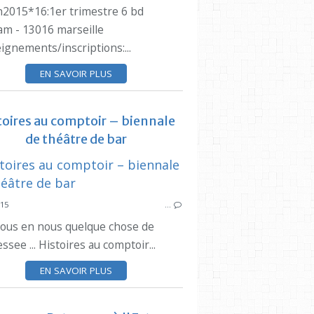
n2015*16:1er trimestre 6 bd
am - 13016 marseille
ignements/inscriptions:...
EN SAVOIR PLUS
SYNDICAT DES INITIATIVES
toires au comptoir – biennale
ESTAQUE
de théâtre de bar
SYNDICAT DES
015
…
tous en nous quelque chose de
FESTIVI
see ... Histoires au comptoir...
EN SAVOIR PLUS
ESTAQUE
CIQ ESTAQUE