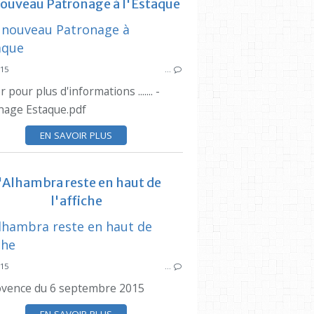
ouveau Patronage à l'Estaque
SYNDICAT DES INITIATIVES
SYNDICAT DES
015
…
r pour plus d'informations ....... -
nage Estaque.pdf
EN SAVOIR PLUS
VIDE GRENIER
SYNDICAT DES INITIATIVES
'Alhambra reste en haut de
l'affiche
015
…
CINEM
ovence du 6 septembre 2015
SYNDICAT DES
PRESSE LOC