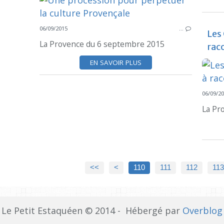
06/09/2015
…
Les
La Provence du 6 septembre 2015
rac
EN SAVOIR PLUS
06/09/2
La Pr
100
<<
<
110
111
112
113
Le Petit Estaquéen © 2014 - Hébergé par
Overblog