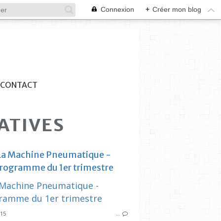
Connexion
+
Créer mon blog
CONTACT
IATIVES
La Machine Pneumatique -
rogramme du 1er trimestre
ESTAQUE
SYNDICAT DES
SYNDICAT DES INITIATIVES
MACHINE P
015
…
JEP2015