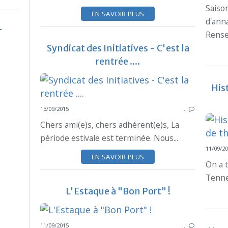
Saiso
EN SAVOIR PLUS
d'ann
Rense
Syndicat des Initiatives - C'est la
rentrée ....
His
13/09/2015
…
Chers ami(e)s, chers adhérent(e)s, La
période estivale est terminée. Nous...
11/09/2
EN SAVOIR PLUS
On a 
Tennes
L'Estaque à "Bon Port" !
11/09/2015
…