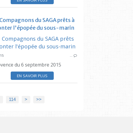
EN SAVOIR PLUS
ESTAQUE
SYNDICAT DES INITIATIVES
PRESSE LOCALE ESTAQUE
 Compagnons du SAGA prêts à
CULTURE
onter l'épopée du sous-marin
SYNDICAT DES
015
…
PRESSE LOC
ovence du 6 septembre 2015
EN SAVOIR PLUS
114
>
>>