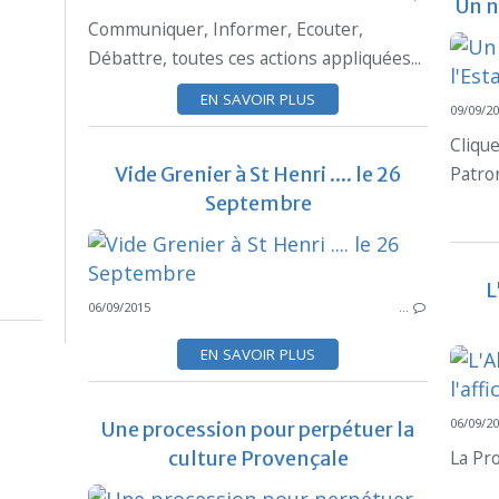
Un n
Communiquer, Informer, Ecouter,
Débattre, toutes ces actions appliquées...
EN SAVOIR PLUS
09/09/2
Clique
Vide Grenier à St Henri .... le 26
Patro
Septembre
L
06/09/2015
…
EN SAVOIR PLUS
06/09/2
Une procession pour perpétuer la
culture Provençale
La Pr