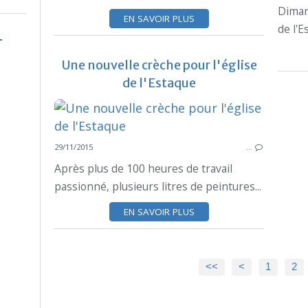
Diman
EN SAVOIR PLUS
de l'E
Une nouvelle crèche pour l'église
de l'Estaque
29/11/2015
…
Après plus de 100 heures de travail
passionné, plusieurs litres de peintures...
EN SAVOIR PLUS
<<
<
1
2