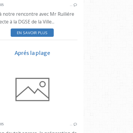
005
…
ESTAQUE
 à notre rencontre avec Mr Ruiliére
ecte à la DGSE de la Ville...
EN SAVOIR PLUS
Aprés la plage
005
…