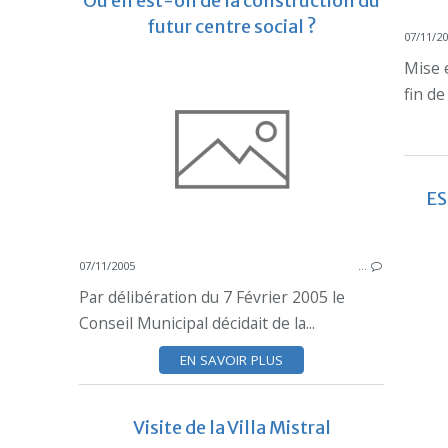
Où en est-on de la construction du
futur centre social ?
07/11/2
Mise 
fin de
ES
07/11/2005
…
Par délibération du 7 Février 2005 le
Conseil Municipal décidait de la...
EN SAVOIR PLUS
Visite de la Villa Mistral