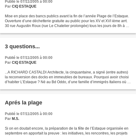
Publié le 07/11/2005 à 00:00
Par
CIQ ESTAQUE
Mise en place des bancs publics avant la fin de l’année Plage de l’Estaque.
Ouverture d’une déchetterie gratuite au public pour les XV et XVI ième arrt.
30 rue Augustin Roux (rue Le Chatelier prolongée) tous les jours de 8h à 12
h et 14h à 18h ( sauf...
3 questions...
Publié le 07/11/2005 à 00:00
Par
CIQ ESTAQUE
...A RICHARD CASTALDI Architecte, la cinquantaine, a signé (entre autres)
la reconversion des docks en immeubles de bureaux. Pourquoi avoir choisi
d’habiter L’Estaque ? Né au Bd Oddo, d’une famille d’immigrés Italiens où la
chaudronnerie de marine était...
Aprés la plage
Publié le 07/11/2005 à 00:00
Par
M.S.
Si on en doutait encore, la préparation de la fête de l’Estaque organisée en
septembre en apportait la preuve : les initiatives, les rencontres, les projets