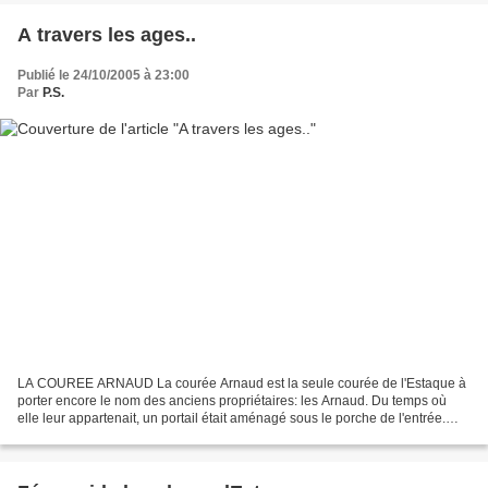
A travers les ages..
Publié le 24/10/2005 à 23:00
Par
P.S.
LA COUREE ARNAUD La courée Arnaud est la seule courée de l'Estaque à
porter encore le nom des anciens propriétaires: les Arnaud. Du temps où
elle leur appartenait, un portail était aménagé sous le porche de l'entrée.
C'était "la mère Arnaud" qui ouvrait...