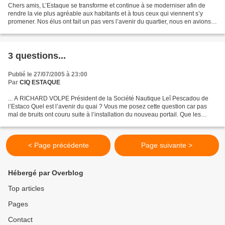
Chers amis, L’Estaque se transforme et continue à se moderniser afin de
rendre la vie plus agréable aux habitants et à tous ceux qui viennent s’y
promener. Nos élus ont fait un pas vers l’avenir du quartier, nous en avions
bien besoin vu le retard accumulé...
3 questions...
Publié le 27/07/2005 à 23:00
Par
CIQ ESTAQUE
... A RICHARD VOLPE Président de la Société Nautique Leî Pescadou de
l’Estaco Quel est l’avenir du quai ? Vous me posez cette question car pas
mal de bruits ont couru suite à l’installation du nouveau portail. Que les
Estaquéens (et les autres) se rassurent...
< Page précédente
Page suivante >
Hébergé par Overblog
Top articles
Pages
Contact