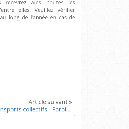
s recevrez ainsi toutes les
ntre elles. Veuillez vérifier
 au long de l’année en cas de
Transports collectifs - Parole à Marie Blanche APERCE du CIQ des hauts de l'Estaque