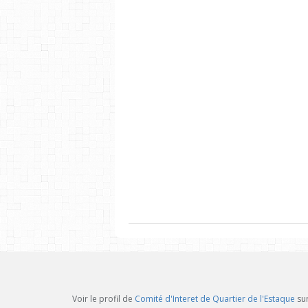
Voir le profil de
Comité d'Interet de Quartier de l'Estaque
sur