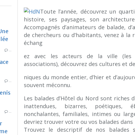
Toute l’année, découvrez un quarti
histoire, ses paysages, son architectur
Accompagnés d’animateurs de balade, d’art
 Une
de chercheurs ou d’habitants, venez à la r
llée
échang
…
ez avec les acteurs de la ville (les
lace
associations), découvrez des cultures et d
niques du monde entier, d’hier et d’aujour
…
souvent méconnu.
Denis
Les balades d’Hôtel du Nord sont riches d
inattendues, bizarres, poétiques, é
…
nonchalantes, familiales, intimes ou larg
devriez trouver votre ou vos balades dan
r
Trouvez le descriptif de nos balades s
ime