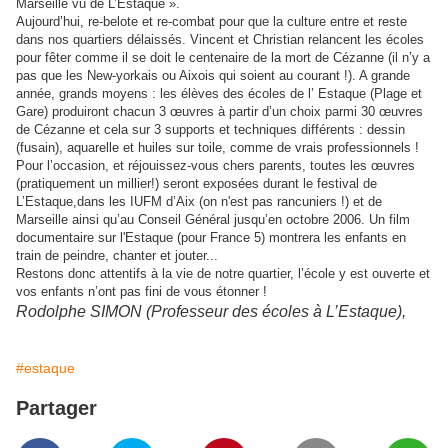
Marseille vu de L’Estaque ».
Aujourd’hui, re-belote et re-combat pour que la culture entre et reste
dans nos quartiers délaissés. Vincent et Christian relancent les écoles
pour fêter comme il se doit le centenaire de la mort de Cézanne (il n’y a
pas que les New-yorkais ou Aixois qui soient au courant !). A grande
année, grands moyens : les élèves des écoles de l’ Estaque (Plage et
Gare) produiront chacun 3 œuvres à partir d’un choix parmi 30 œuvres
de Cézanne et cela sur 3 supports et techniques différents : dessin
(fusain), aquarelle et huiles sur toile, comme de vrais professionnels !
Pour l’occasion, et réjouissez-vous chers parents, toutes les œuvres
(pratiquement un millier!) seront exposées durant le festival de
L’Estaque,dans les IUFM d’Aix (on n'est pas rancuniers !) et de
Marseille ainsi qu’au Conseil Général jusqu’en octobre 2006. Un film
documentaire sur l'Estaque (pour France 5) montrera les enfants en
train de peindre, chanter et jouter...
Restons donc attentifs à la vie de notre quartier, l’école y est ouverte et
vos enfants n’ont pas fini de vous étonner !
Rodolphe SIMON (Professeur des écoles à L’Estaque),
#estaque
Partager