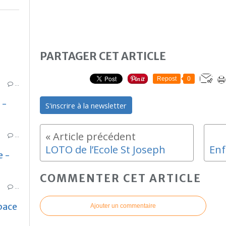
PARTAGER CET ARTICLE
Repost
0
…
 -
S'inscrire à la newsletter
…
LOTO de l’Ecole St Joseph
e -
COMMENTER CET ARTICLE
…
pace
Ajouter un commentaire