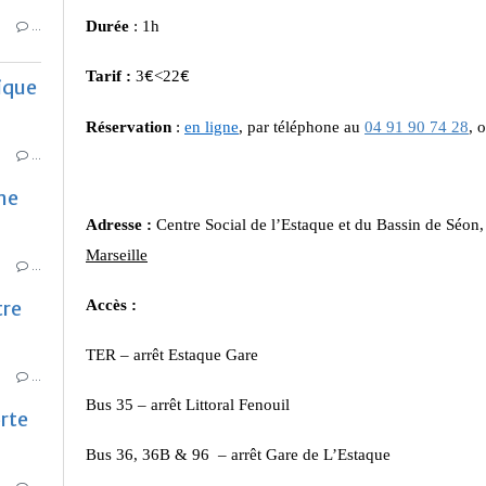
…
Durée
: 1h
Tarif :
3
<22
€
€
ique
Réservation
:
en ligne
, par téléphone au
04 91 90 74 28
, 
…
me
Adresse :
Centre Social de l’Estaque et du Bassin de Séon
Marseille
…
tre
Accès :
TER – arrêt Estaque Gare
…
Bus 35 – arrêt Littoral Fenouil
rte
Bus 36, 36B & 96 – arrêt Gare de L’Estaque