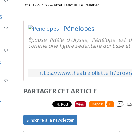
…
Bus 95 & 535 – arrêt Fenouil Le Pelletier
5
Pénélopes
…
Épouse fidèle d'Ulysse, Pénélope est 
comme une figure sédentaire qui tisse et 
…
e
https://www.theatrejoliette.fr/pro
…
PARTAGER CET ARTICLE
Repost
0
S'inscrire à la newsletter