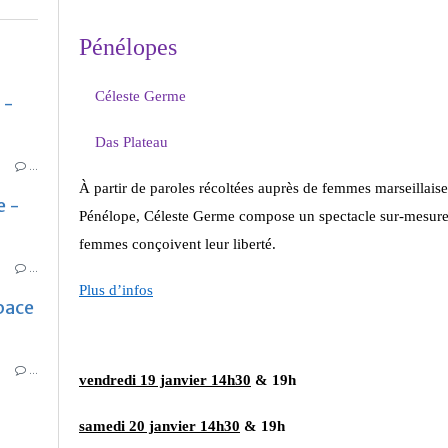
Pénélopes
Céleste Germe
 -
Das Plateau
…
À partir de paroles récoltées auprès de femmes marseillaises
e -
Pénélope, Céleste Germe compose un spectacle sur-mesure
femmes conçoivent leur liberté.
…
Plus d’infos
pace
…
vendredi 19 janvier 14h30
& 19h
samedi 20 janvier 14h30
& 19h