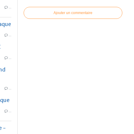
…
Ajouter un commentaire
aque
…
C
…
and
…
que
…
e -