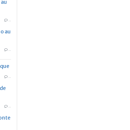
 au
…
o au
…
que
…
 de
…
Conte