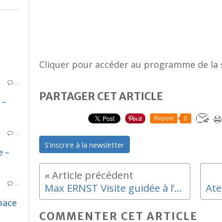
Cliquer pour accéder au programme de la 
…
PARTAGER CET ARTICLE
 -
Repost
0
…
S'inscrire à la newsletter
e -
…
Max ERNST Visite guidée à l’Hotel de Caumont
pace
COMMENTER CET ARTICLE