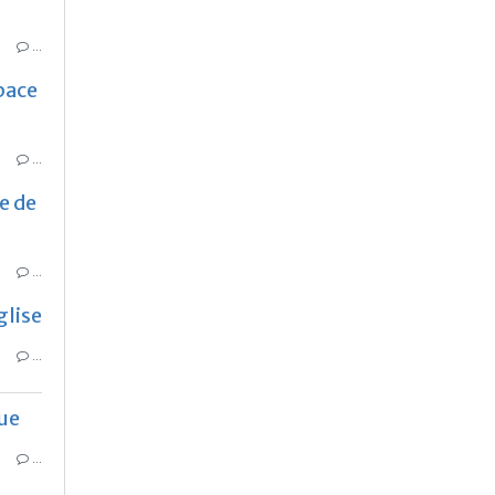
…
pace
…
e de
…
glise
…
ue
…